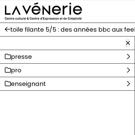
Aller au contenu principal
toile filante 5/5 : des années bbc aux fe
presse
pro
enseignant