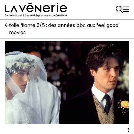
Rue Gratès, 3
Aller au contenu principal
1170 Watermael-Boitsfort
02 663 85 50
toile filante 5/5 : des années bbc aux feel good
movies
Écuries
Place Gilson, 3
1170 Watermael-Boitsfort
02 663 85 50
suivez-nous
Journal Vénerie
- version papier
Newsletter
A
A