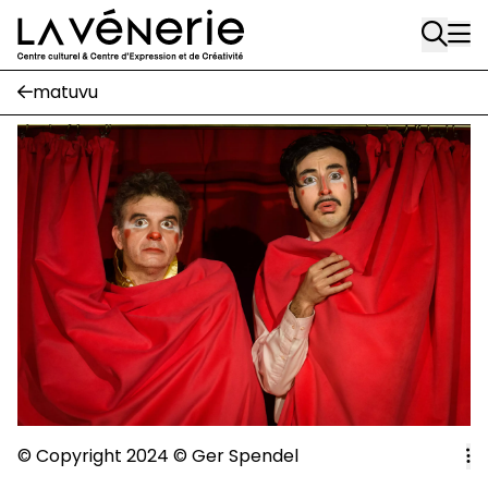
Rue Gratès, 3
Aller au contenu principal
1170 Watermael-Boitsfort
02 663 85 50
matuvu
Écuries
Place Gilson, 3
1170 Watermael-Boitsfort
02 663 85 50
suivez-nous
Journal Vénerie
- version papier
Newsletter
A
© Copyright 2024
©
Ger Spendel
A