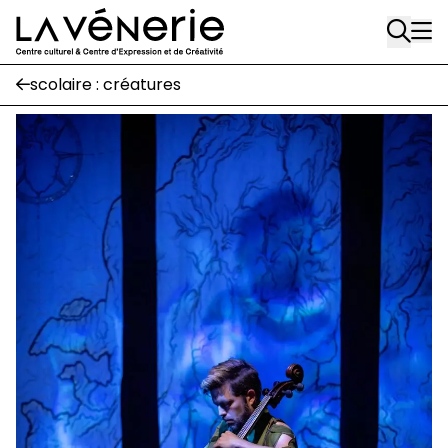
Aller au contenu principal
Place Gilson, 3
1170 Watermael-Boitsfort
02 663 85 50
scolaire : créatures
suivez-nous
Journal Vénerie
- version papier
Newsletter
A
A