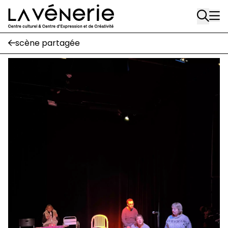
Aller au contenu principal
Écuries
scène partagée
Place Gilson, 3
1170 Watermael-Boitsfort
02 663 85 50
suivez-nous
Journal Vénerie
- version papier
Newsletter
A
A