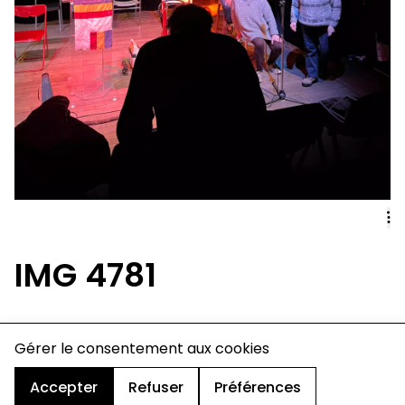
IMG 4781
charte de confidentialité
Gérer le consentement aux cookies
mentions légales
cookies
Accepter
Refuser
Préférences
design & développement :
© signelazer.com