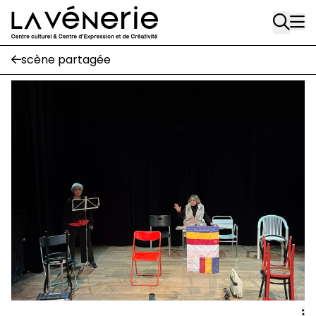
Rue Gratès, 3
Aller au contenu principal
1170 Watermael-Boitsfort
02 663 85 50
scène partagée
Écuries
Place Gilson, 3
1170 Watermael-Boitsfort
02 663 85 50
suivez-nous
Journal Vénerie
- version papier
Newsletter
A
A