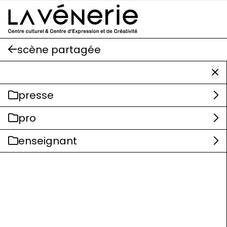
Aller au contenu principal
scène partagée
presse
pro
enseignant