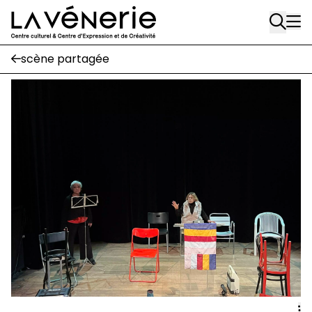
Rue Gratès, 3
Aller au contenu principal
1170 Watermael-Boitsfort
02 663 85 50
scène partagée
Écuries
Place Gilson, 3
1170 Watermael-Boitsfort
02 663 85 50
suivez-nous
Journal Vénerie
- version papier
Newsletter
A
A