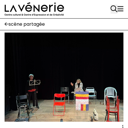
Rue Gratès, 3
Aller au contenu principal
1170 Watermael-Boitsfort
02 663 85 50
scène partagée
Écuries
Place Gilson, 3
1170 Watermael-Boitsfort
02 663 85 50
suivez-nous
Journal Vénerie
- version papier
Newsletter
A
A