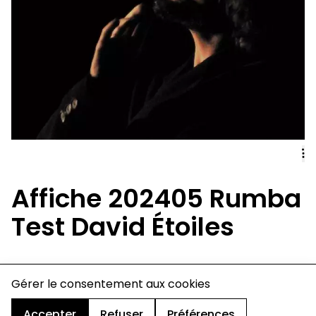
Affiche 202405 Rumba
Test David Étoiles
Gérer le consentement aux cookies
charte de confidentialité
mentions légales
cookies
Accepter
Refuser
Préférences