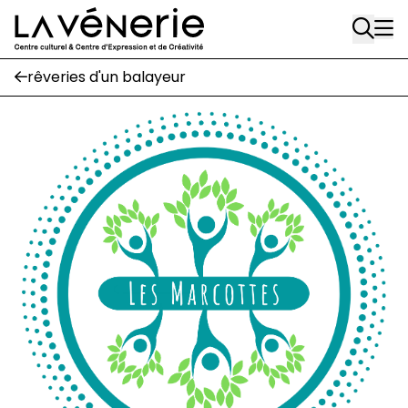
Rue Gratès, 3
Aller au contenu principal
1170 Watermael-Boitsfort
02 663 85 50
rêveries d'un balayeur
Écuries
Place Gilson, 3
1170 Watermael-Boitsfort
02 663 85 50
suivez-nous
Journal Vénerie
- version papier
Newsletter
A
A