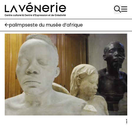
Rue Gratès, 3
Aller au contenu principal
1170 Watermael-Boitsfort
02 663 85 50
palimpseste du musée d’afrique
Écuries
Place Gilson, 3
1170 Watermael-Boitsfort
02 663 85 50
suivez-nous
Journal Vénerie
- version papier
Newsletter
A
A