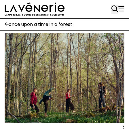
Rue Gratès, 3
Aller au contenu principal
1170 Watermael-Boitsfort
02 663 85 50
once upon a time in a forest
Écuries
Place Gilson, 3
1170 Watermael-Boitsfort
02 663 85 50
suivez-nous
Journal Vénerie
- version papier
Newsletter
A
A