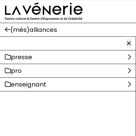
Aller au contenu principal
(més)alliances
presse
pro
enseignant