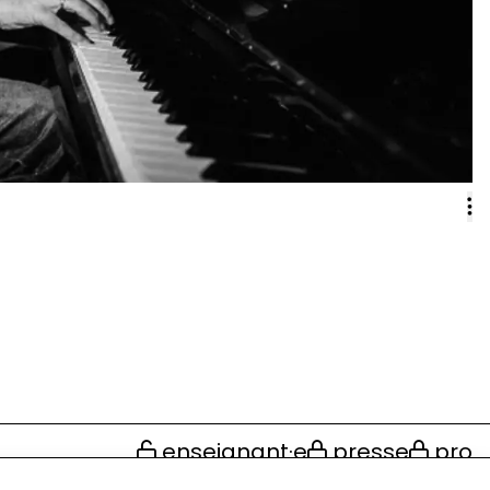
enseignant·e
presse
pro