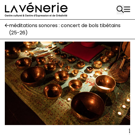
Rue Gratès, 3
Aller au contenu principal
1170 Watermael-Boitsfort
02 663 85 50
méditations sonores : concert de bols tibétains
(25-26)
Écuries
Place Gilson, 3
1170 Watermael-Boitsfort
02 663 85 50
suivez-nous
Journal Vénerie
- version papier
Newsletter
A
A