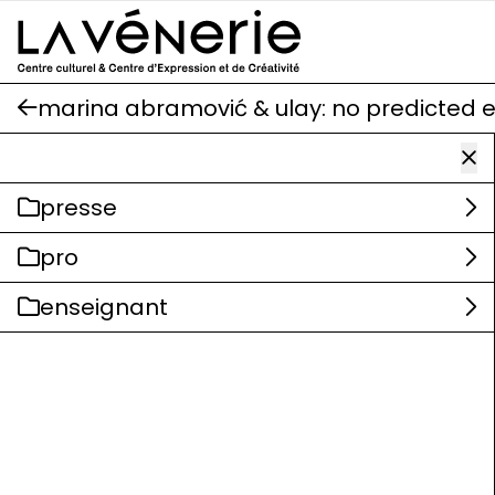
Aller au contenu principal
marina abramović & ulay: no predicted 
presse
pro
enseignant