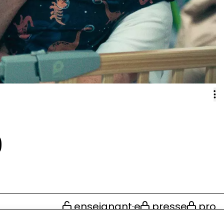
9
enseignant·e
presse
pro