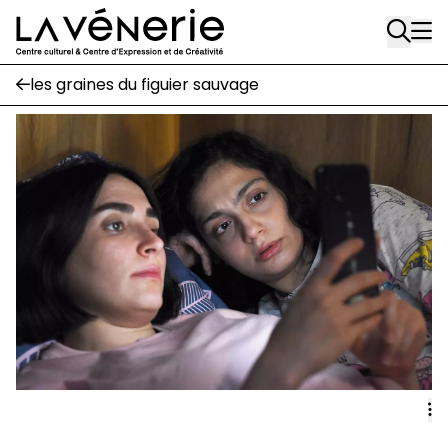
Rue Gratès, 3
Aller au contenu principal
1170 Watermael-Boitsfort
02 663 85 50
les graines du figuier sauvage
Écuries
Place Gilson, 3
1170 Watermael-Boitsfort
02 663 85 50
suivez-nous
Journal Vénerie
- version papier
Newsletter
A
A