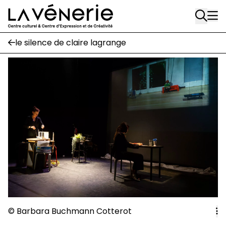
Rue Gratès, 3
Aller au contenu principal
1170 Watermael-Boitsfort
02 663 85 50
le silence de claire lagrange
Écuries
Place Gilson, 3
1170 Watermael-Boitsfort
02 663 85 50
suivez-nous
Journal Vénerie
- version papier
Newsletter
A
© Barbara Buchmann Cotterot
A