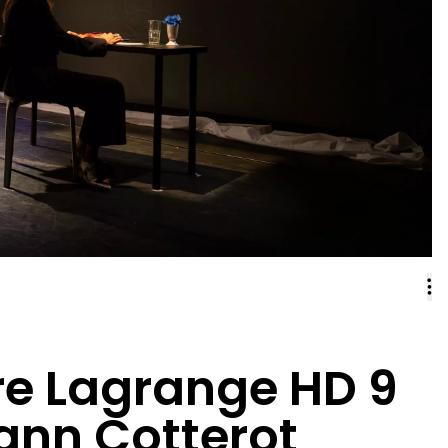
ire Lagrange HD 9
nn Cotterot