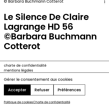
© Barbara Buchmann Cotterot
Le Silence De Claire
Lagrange HD 56
©Barbara Buchmann
Cotterot
charte de confidentialité
mentions légales
cookies
Gérer le consentement aux cookies
design & développement :
© signelazer.com
Accepter
Refuser
Préférences
Politique de cookies
Charte de confidentialité