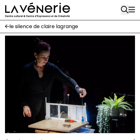
Rue Gratès, 3
Aller au contenu principal
1170 Watermael-Boitsfort
02 663 85 50
le silence de claire lagrange
Écuries
Place Gilson, 3
1170 Watermael-Boitsfort
02 663 85 50
suivez-nous
Journal Vénerie
- version papier
Newsletter
A
A