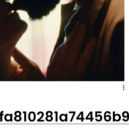
ffa810281a74456b