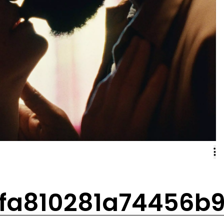
ffa810281a74456b