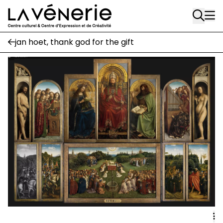
Rue Gratès, 3
Aller au contenu principal
1170 Watermael-Boitsfort
02 663 85 50
jan hoet, thank god for the gift
Écuries
Place Gilson, 3
1170 Watermael-Boitsfort
02 663 85 50
suivez-nous
Journal Vénerie
- version papier
Newsletter
A
A