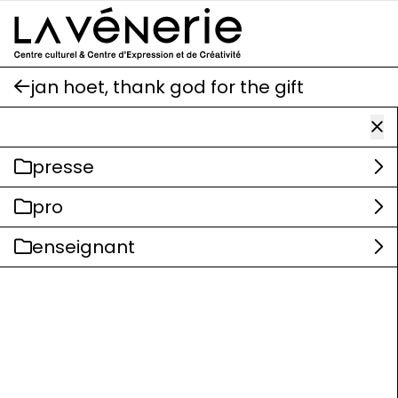
Aller au contenu principal
jan hoet, thank god for the gift
presse
pro
enseignant