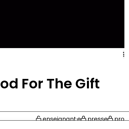
d For The Gift
enseignant·e
presse
pro