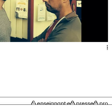
enseignant·e
presse
pro