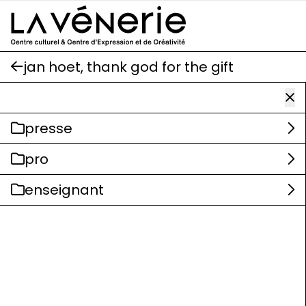
Aller au contenu principal
jan hoet, thank god for the gift
presse
pro
enseignant