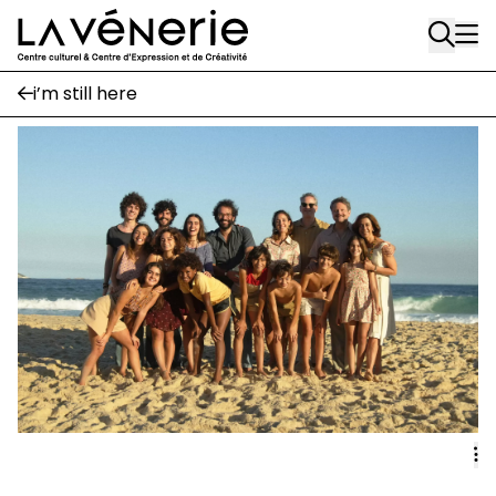
Rue Gratès, 3
Aller au contenu principal
1170 Watermael-Boitsfort
02 663 85 50
i’m still here
Écuries
Place Gilson, 3
1170 Watermael-Boitsfort
02 663 85 50
suivez-nous
Journal Vénerie
- version papier
Newsletter
A
A