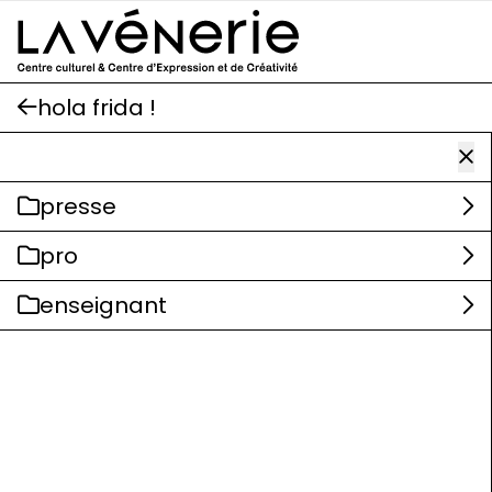
Aller au contenu principal
hola frida !
presse
pro
enseignant