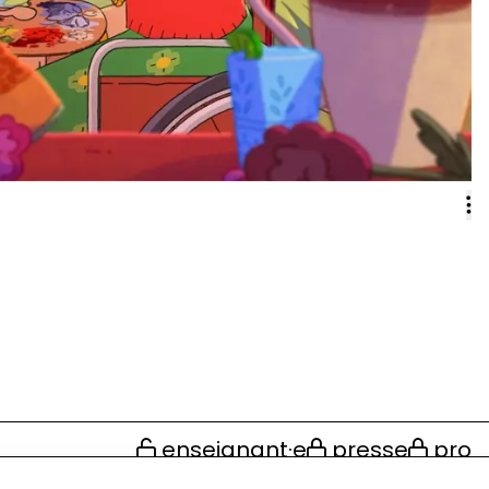
enseignant·e
presse
pro