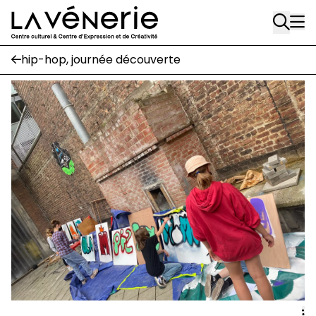
Rue Gratès, 3
Aller au contenu principal
1170 Watermael-Boitsfort
02 663 85 50
hip-hop, journée découverte
Écuries
Place Gilson, 3
1170 Watermael-Boitsfort
02 663 85 50
suivez-nous
Journal Vénerie
- version papier
Newsletter
A
A