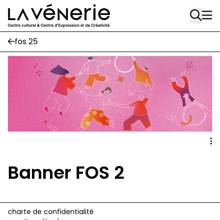
Rue Gratès, 3
Aller au contenu principal
1170 Watermael-Boitsfort
02 663 85 50
fos 25
Écuries
Place Gilson, 3
1170 Watermael-Boitsfort
02 663 85 50
suivez-nous
Journal Vénerie
- version papier
Newsletter
Banner FOS 2
A
charte de confidentialité
A