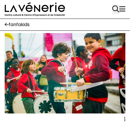
Rue Gratès, 3
Aller au contenu principal
1170 Watermael-Boitsfort
02 663 85 50
fanfakids
Écuries
Place Gilson, 3
1170 Watermael-Boitsfort
02 663 85 50
suivez-nous
Journal Vénerie
- version papier
Newsletter
A
A