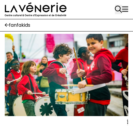
Rue Gratès, 3
Aller au contenu principal
1170 Watermael-Boitsfort
02 663 85 50
fanfakids
Écuries
Place Gilson, 3
1170 Watermael-Boitsfort
02 663 85 50
suivez-nous
Journal Vénerie
- version papier
Newsletter
A
A