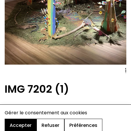
IMG 7202 (1)
charte de confidentialité
Gérer le consentement aux cookies
mentions légales
cookies
Accepter
Refuser
Préférences
design & développement :
© signelazer.com