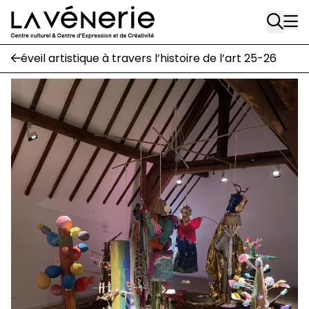
Aller au contenu principal
Écuries
éveil artistique à travers l’histoire de l’art 25-26
Place Gilson, 3
1170 Watermael-Boitsfort
02 663 85 50
suivez-nous
Journal Vénerie
- version papier
Newsletter
A
A