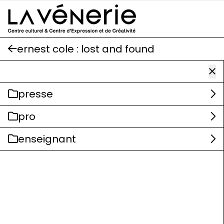
Aller au contenu principal
ernest cole : lost and found
presse
pro
enseignant