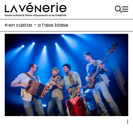
Rue Gratès, 3
Aller au contenu principal
1170 Watermael-Boitsfort
02 663 85 50
en cuistax – a l’aise blaise
Écuries
Place Gilson, 3
1170 Watermael-Boitsfort
02 663 85 50
suivez-nous
Journal Vénerie
- version papier
Newsletter
A
A