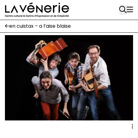
Rue Gratès, 3
Aller au contenu principal
1170 Watermael-Boitsfort
02 663 85 50
en cuistax – a l’aise blaise
Écuries
Place Gilson, 3
1170 Watermael-Boitsfort
02 663 85 50
suivez-nous
Journal Vénerie
- version papier
Newsletter
A
A