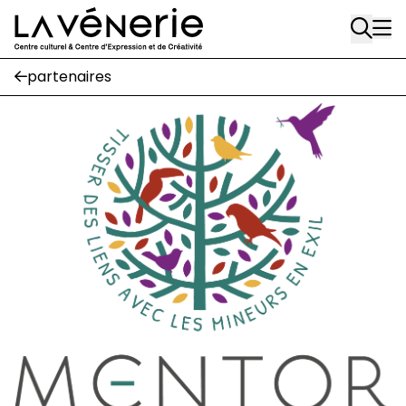
Rue Gratès, 3
Aller au contenu principal
1170 Watermael-Boitsfort
02 663 85 50
partenaires
Écuries
Place Gilson, 3
1170 Watermael-Boitsfort
02 663 85 50
suivez-nous
Journal Vénerie
- version papier
Newsletter
A
A