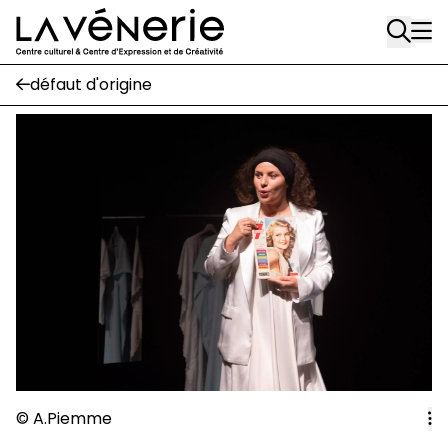
Rue Gratès, 3
Aller au contenu principal
1170 Watermael-Boitsfort
02 663 85 50
défaut d'origine
Écuries
Place Gilson, 3
1170 Watermael-Boitsfort
02 663 85 50
suivez-nous
Journal Vénerie
- version papier
Newsletter
A
© A.Piemme
A