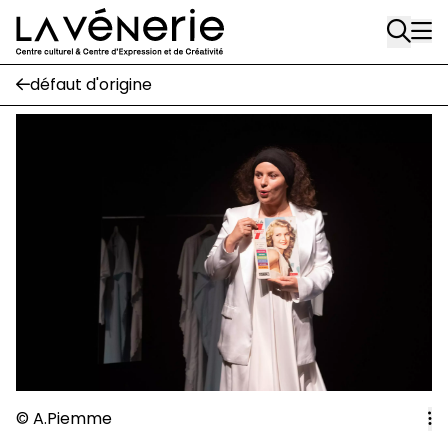
Rue Gratès, 3
Aller au contenu principal
1170 Watermael-Boitsfort
02 663 85 50
défaut d'origine
Écuries
Place Gilson, 3
1170 Watermael-Boitsfort
02 663 85 50
suivez-nous
Journal Vénerie
- version papier
Newsletter
A
© A.Piemme
A