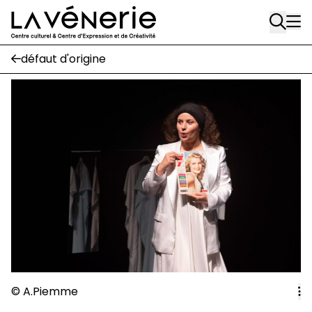
Rue Gratès, 3
Aller au contenu principal
1170 Watermael-Boitsfort
02 663 85 50
défaut d'origine
Écuries
Place Gilson, 3
1170 Watermael-Boitsfort
02 663 85 50
suivez-nous
Journal Vénerie
- version papier
Newsletter
A
© A.Piemme
A