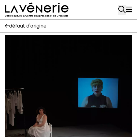
Aller au contenu principal
02 663 85 50
défaut d'origine
Écuries
Place Gilson, 3
1170 Watermael-Boitsfort
02 663 85 50
suivez-nous
Journal Vénerie
- version papier
Newsletter
A
A