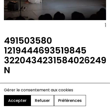
491503580
1219444693519845
3220434231584026249
N
charte de confidentialité
Gérer le consentement aux cookies
mentions légales
cookies
Accepter
Refuser
Préférences
design & développement :
© signelazer.com