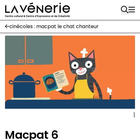
Rue Gratès, 3
Aller au contenu principal
1170 Watermael-Boitsfort
02 663 85 50
cinécoles : macpat le chat chanteur
Écuries
Place Gilson, 3
1170 Watermael-Boitsfort
02 663 85 50
suivez-nous
Journal Vénerie
- version papier
Newsletter
A
Macpat 6
A