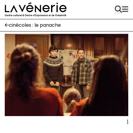
Rue Gratès, 3
Aller au contenu principal
1170 Watermael-Boitsfort
02 663 85 50
cinécoles : le panache
Écuries
Place Gilson, 3
1170 Watermael-Boitsfort
02 663 85 50
suivez-nous
Journal Vénerie
- version papier
Newsletter
A
A