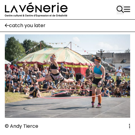
Rue Gratès, 3
Aller au contenu principal
1170 Watermael-Boitsfort
02 663 85 50
catch you later
Écuries
Place Gilson, 3
1170 Watermael-Boitsfort
02 663 85 50
suivez-nous
Journal Vénerie
- version papier
Newsletter
A
© Andy Tierce
A