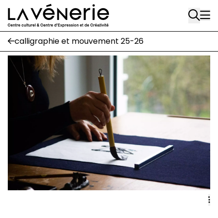
Rue Gratès, 3
Aller au contenu principal
1170 Watermael-Boitsfort
02 663 85 50
calligraphie et mouvement 25-26
Écuries
Place Gilson, 3
1170 Watermael-Boitsfort
02 663 85 50
suivez-nous
Journal Vénerie
- version papier
Newsletter
A
A