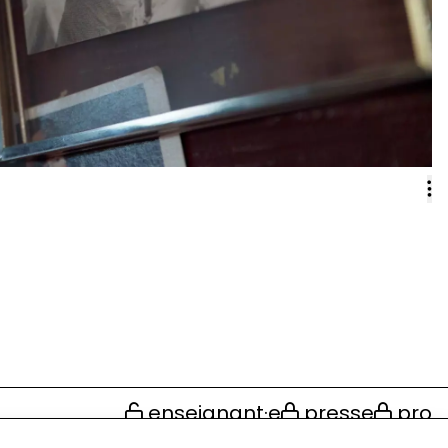
enseignant·e
presse
pro