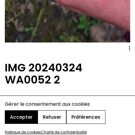
IMG 20240324
WA0052 2
Gérer le consentement aux cookies
charte de confidentialité
mentions légales
cookies
Accepter
Refuser
Préférences
design & développement :
© signelazer.com
Politique de cookies
Charte de confidentialité