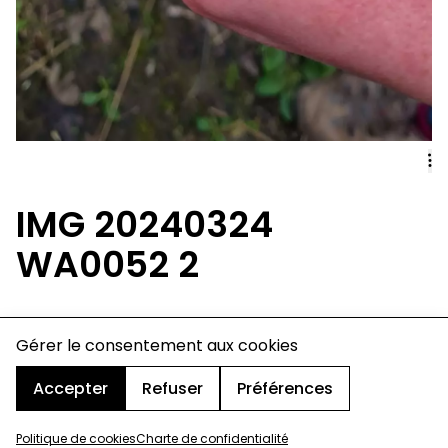
IMG 20240324
WA0052 2
Gérer le consentement aux cookies
charte de confidentialité
mentions légales
cookies
Accepter
Refuser
Préférences
design & développement :
© signelazer.com
Politique de cookies
Charte de confidentialité