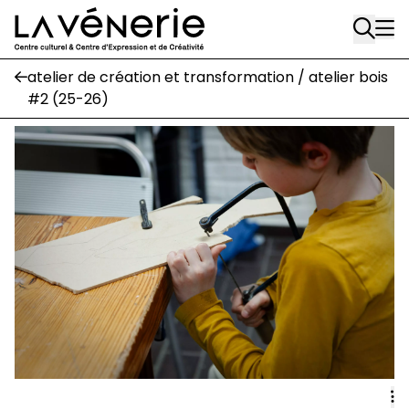
Rue Gratès, 3
Aller au contenu principal
1170 Watermael-Boitsfort
02 663 85 50
atelier de création et transformation / atelier bois
#2 (25-26)
Écuries
Place Gilson, 3
1170 Watermael-Boitsfort
02 663 85 50
suivez-nous
Journal Vénerie
- version papier
Newsletter
A
A