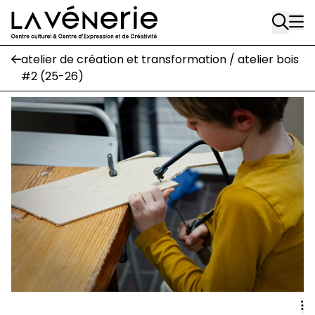
Rue Gratès, 3
Aller au contenu principal
1170 Watermael-Boitsfort
02 663 85 50
atelier de création et transformation / atelier bois
#2 (25-26)
Écuries
Place Gilson, 3
1170 Watermael-Boitsfort
02 663 85 50
suivez-nous
Journal Vénerie
- version papier
Newsletter
A
A